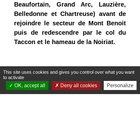
Beaufortain, Grand Arc, Lauzière,
Belledonne et Chartreuse) avant de
rejoindre le secteur de Mont Benoit
puis de redescendre par le col du
Taccon et le hameau de la Noiriat.
This site uses cookies and gives you control over what you want
to activate
OK, accept all
Deny all cookies
Personalize
Contact APA
Amicale Pédestre de l'Arclusaz
18 rue Jacques Marret
73250 Saint-Pierre-d'Albigny - FRANCE
+33 7 55 62 18 98