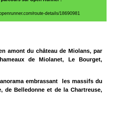
.openrunner.com/route-details/18690981
en amont du château de Miolans, par
 hameaux de Miolanet, Le Bourget,
panorama embrassant les massifs du
e, de Belledonne et de la Chartreuse,