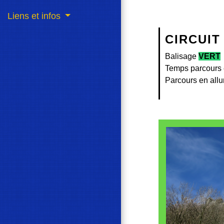
Liens et infos
CIRCUIT
Balisage
VERT
Temps parcours e
Parcours en all