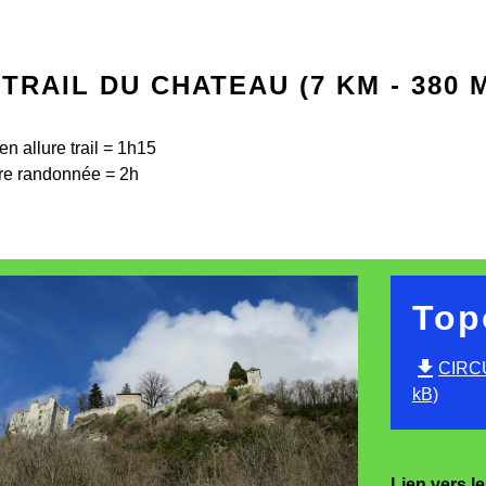
 TRAIL DU CHATEAU (7 KM - 380 
n allure trail = 1h15
ure randonnée = 2h
Top
file_download
CIRCU
kB)
Lien vers l