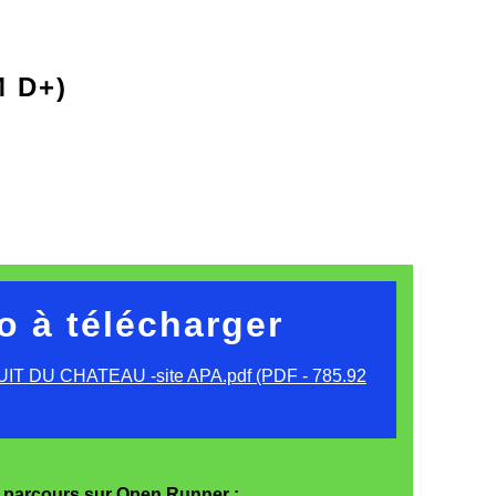
M D+)
o à télécharger
IT DU CHATEAU -site APA.pdf (PDF - 785.92
e parcours sur Open Runner :