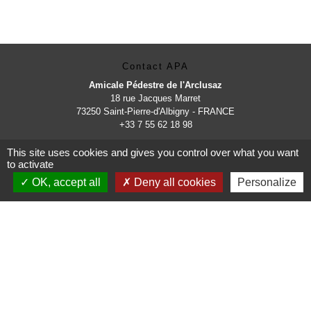
Contact APA
Amicale Pédestre de l'Arclusaz
18 rue Jacques Marret
73250 Saint-Pierre-d'Albigny - FRANCE
+33 7 55 62 18 98
This site uses cookies and gives you control over what you want
adresse e-mail : apa.73250.spa@gmail.com
to activate
OK, accept all
Deny all cookies
Personalize
Mentions légales
-
Politique de confidentialité
-
Accessibilité
-
Plan du site
-
Gestion des cookies
Site créé en partenariat avec Réseau des Communes