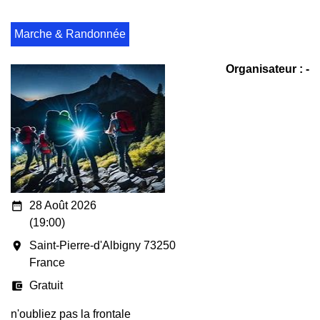
Marche & Randonnée
Organisateur : -
date_range
28 Août 2026
(19:00)
room
Saint-Pierre-d'Albigny 73250
France
account_balance_wallet
Gratuit
n'oubliez pas la frontale