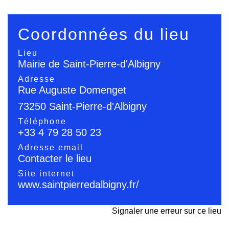
Coordonnées du lieu
Lieu
Mairie de Saint-Pierre-d'Albigny
Adresse
Rue Auguste Domenget
73250 Saint-Pierre-d'Albigny
Téléphone
+33 4 79 28 50 23
Adresse email
Contacter le lieu
Site internet
www.saintpierredalbigny.fr/
Signaler une erreur sur ce lieu