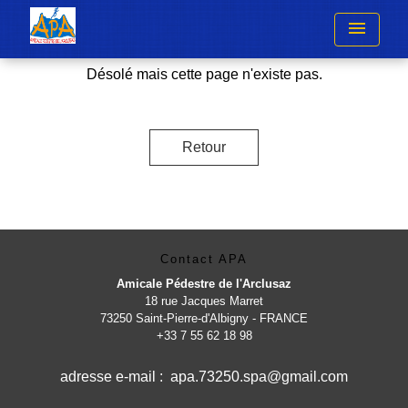
menu
Désolé mais cette page n'existe pas.
Retour
Contact APA
Amicale Pédestre de l'Arclusaz
18 rue Jacques Marret
73250 Saint-Pierre-d'Albigny - FRANCE
+33 7 55 62 18 98
adresse e-mail : apa.73250.spa@gmail.com